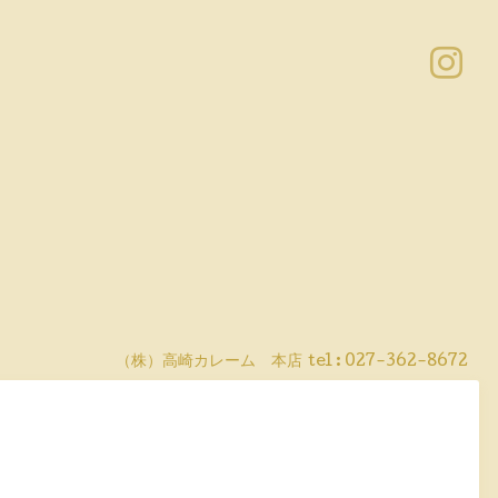
（株）高崎カレーム 本店
tel :
027-362-8672