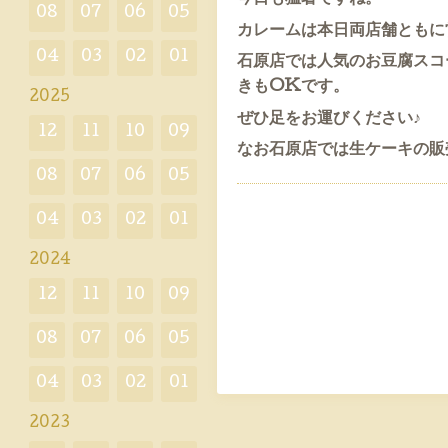
08
07
06
05
カレームは本日両店舗ともに
04
03
02
01
石原店では人気のお豆腐スコ
きもOKです。
2025
ぜひ足をお運びください♪
12
11
10
09
なお石原店では生ケーキの販
08
07
06
05
04
03
02
01
2024
12
11
10
09
08
07
06
05
04
03
02
01
2023