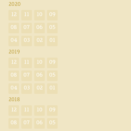
2020
12
11
10
09
08
07
06
05
04
03
02
01
2019
12
11
10
09
08
07
06
05
04
03
02
01
2018
12
11
10
09
08
07
06
05