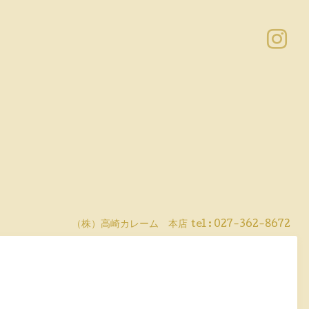
（株）高崎カレーム 本店
tel :
027-362-8672