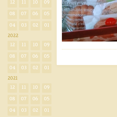
12
11
10
09
08
07
06
05
04
03
02
01
2022
12
11
10
09
08
07
06
05
04
03
02
01
2021
12
11
10
09
08
07
06
05
04
03
02
01