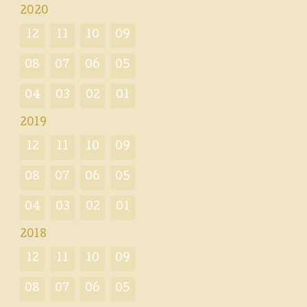
2020
12
11
10
09
08
07
06
05
04
03
02
01
2019
12
11
10
09
08
07
06
05
04
03
02
01
2018
12
11
10
09
08
07
06
05