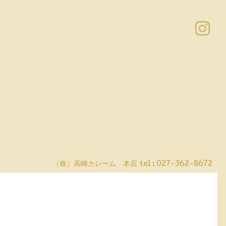
（株）高崎カレーム 本店
tel :
027-362-8672