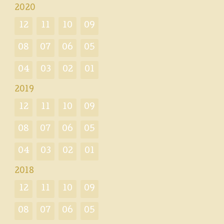
2020
12
11
10
09
08
07
06
05
04
03
02
01
2019
12
11
10
09
08
07
06
05
04
03
02
01
2018
12
11
10
09
08
07
06
05