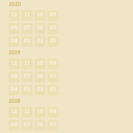
2020
12
11
10
09
08
07
06
05
04
03
02
01
2019
12
11
10
09
08
07
06
05
04
03
02
01
2018
12
11
10
09
08
07
06
05