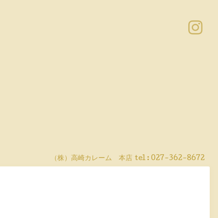
（株）高崎カレーム 本店
tel :
027-362-8672