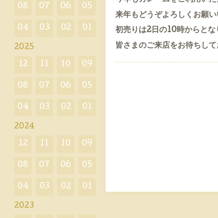
08
07
06
05
来年もどうぞよろしくお願い
04
03
02
01
初売りは2日の10時からとな
皆さまのご来店をお待ちして
2025
12
11
10
09
08
07
06
05
04
03
02
01
2024
12
11
10
09
08
07
06
05
04
03
02
01
2023