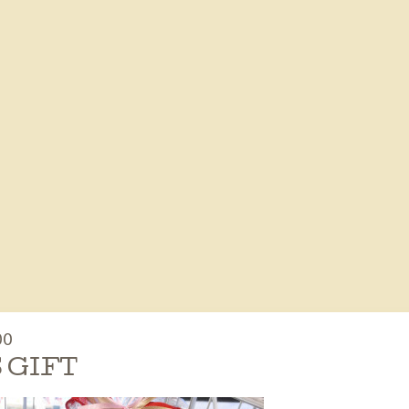
00
 GIFT