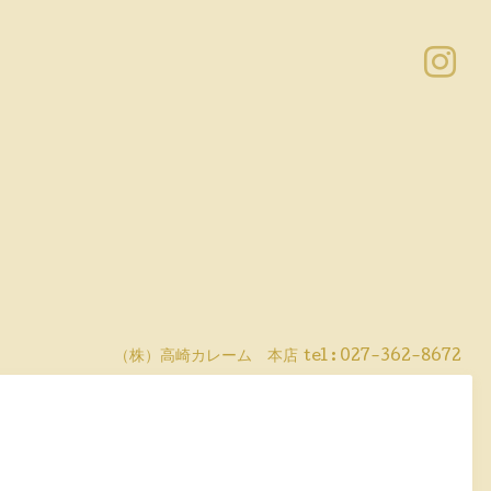
（株）高崎カレーム 本店
tel :
027-362-8672