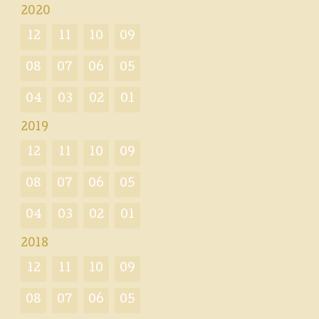
2020
12
11
10
09
08
07
06
05
04
03
02
01
2019
12
11
10
09
08
07
06
05
04
03
02
01
2018
12
11
10
09
08
07
06
05