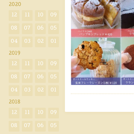
2020
12
11
10
09
08
07
06
05
04
03
02
01
2019
12
11
10
09
08
07
06
05
04
03
02
01
2018
12
11
10
09
08
07
06
05