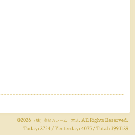
©2026
（株）高崎カレーム 本店
. All Rights Reserved.
Today:
2734
/ Yesterday:
4075
/ Total:
3993129