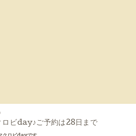
0
ロビday♪ご予約は28日まで
マクロビdayです。