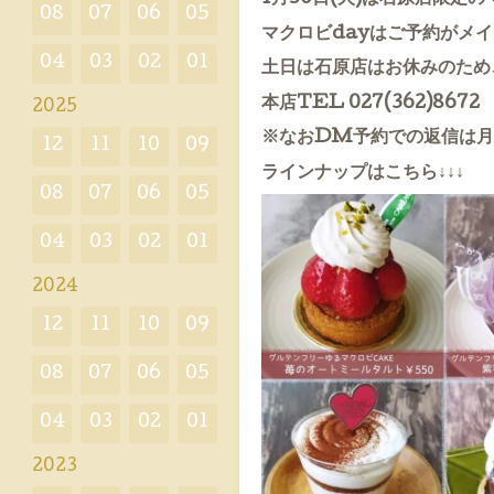
08
07
06
05
マクロビdayはご予約がメ
04
03
02
01
土日は石原店はお休みのため
本店TEL 027(362)8672
2025
※なおDM予約での返信は月
12
11
10
09
ラインナップはこちら↓↓↓
08
07
06
05
04
03
02
01
2024
12
11
10
09
08
07
06
05
04
03
02
01
2023