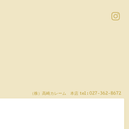
（株）高崎カレーム 本店
tel :
027-362-8672