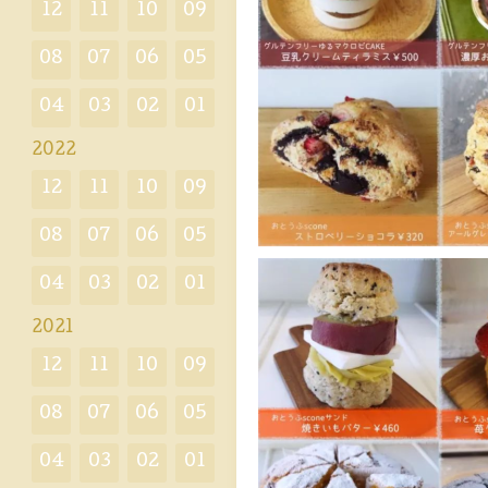
12
11
10
09
08
07
06
05
04
03
02
01
2022
12
11
10
09
08
07
06
05
04
03
02
01
2021
12
11
10
09
08
07
06
05
04
03
02
01