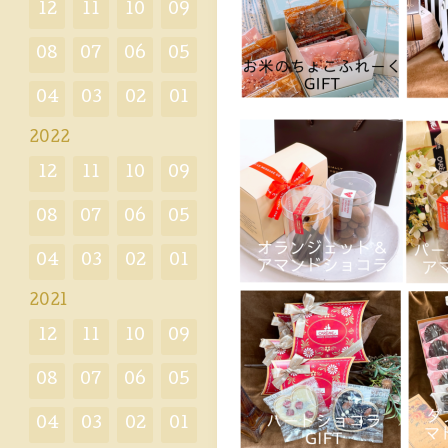
12
11
10
09
08
07
06
05
04
03
02
01
2022
12
11
10
09
08
07
06
05
04
03
02
01
2021
12
11
10
09
08
07
06
05
04
03
02
01