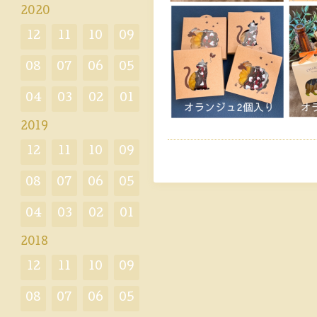
2020
12
11
10
09
08
07
06
05
04
03
02
01
2019
12
11
10
09
08
07
06
05
04
03
02
01
2018
12
11
10
09
08
07
06
05