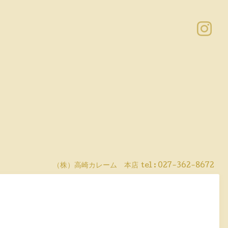
（株）高崎カレーム 本店
tel :
027-362-8672