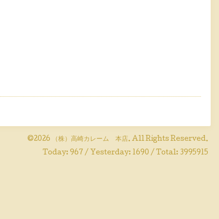
©2026
（株）高崎カレーム 本店
. All Rights Reserved.
Today:
967
/ Yesterday:
1690
/ Total:
3995915