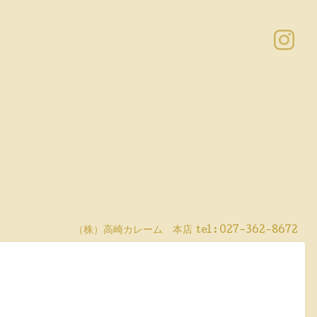
（株）高崎カレーム 本店
tel :
027-362-8672