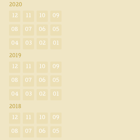
2020
12
11
10
09
08
07
06
05
04
03
02
01
2019
12
11
10
09
08
07
06
05
04
03
02
01
2018
12
11
10
09
08
07
06
05