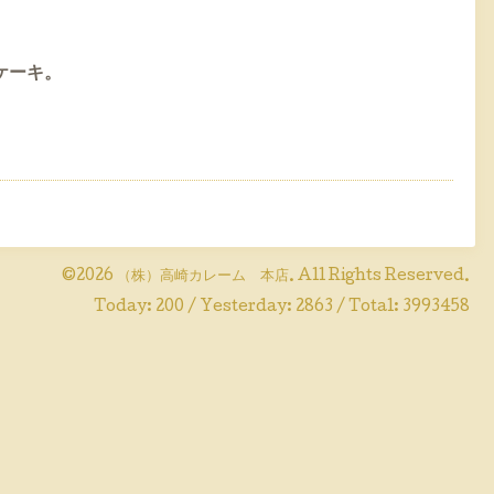
ケーキ。
©2026
（株）高崎カレーム 本店
. All Rights Reserved.
Today:
200
/ Yesterday:
2863
/ Total:
3993458