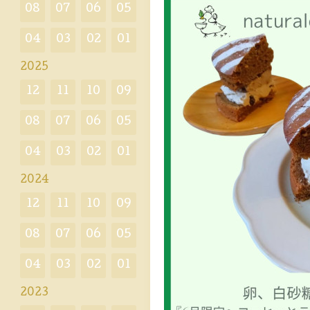
08
07
06
05
04
03
02
01
2025
12
11
10
09
08
07
06
05
04
03
02
01
2024
12
11
10
09
08
07
06
05
04
03
02
01
2023