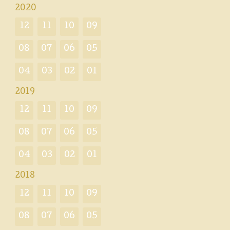
2020
12
11
10
09
08
07
06
05
04
03
02
01
2019
12
11
10
09
08
07
06
05
04
03
02
01
2018
12
11
10
09
08
07
06
05