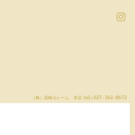
（株）高崎カレーム 本店
tel :
027-362-8672