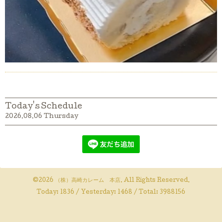
Today's Schedule
2026.08.06 Thursday
©2026
（株）高崎カレーム 本店
. All Rights Reserved.
Today:
1836
/ Yesterday:
1468
/ Total:
3988156