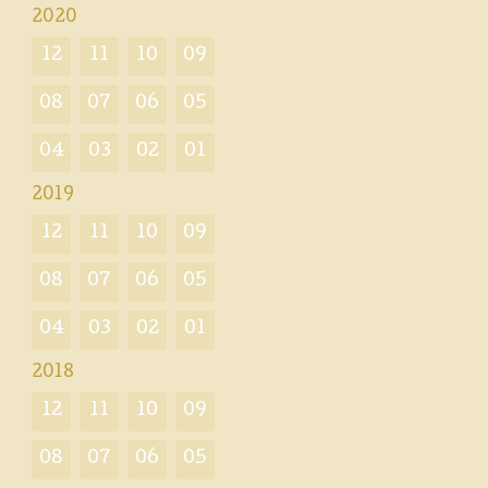
2020
12
11
10
09
08
07
06
05
04
03
02
01
2019
12
11
10
09
08
07
06
05
04
03
02
01
2018
12
11
10
09
08
07
06
05