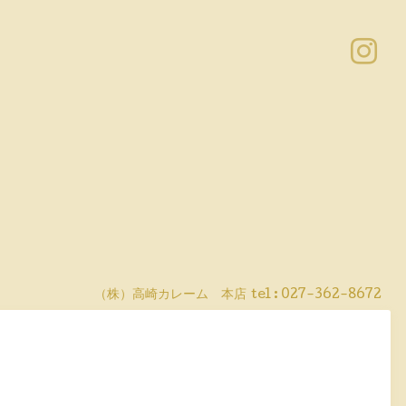
（株）高崎カレーム 本店
tel :
027-362-8672