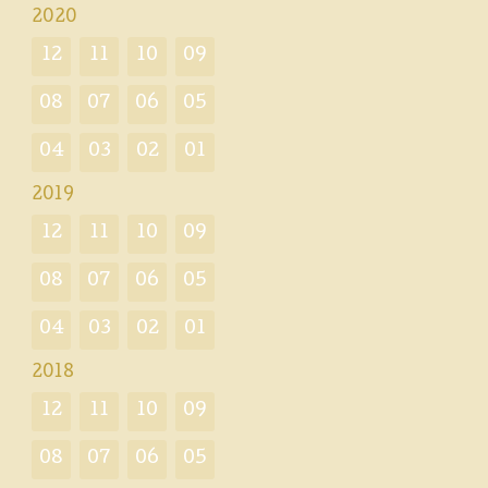
2020
12
11
10
09
08
07
06
05
04
03
02
01
2019
12
11
10
09
08
07
06
05
04
03
02
01
2018
12
11
10
09
08
07
06
05