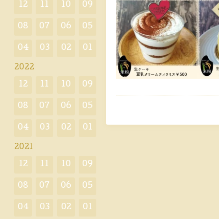
12
11
10
09
08
07
06
05
04
03
02
01
2022
12
11
10
09
08
07
06
05
04
03
02
01
2021
12
11
10
09
08
07
06
05
04
03
02
01