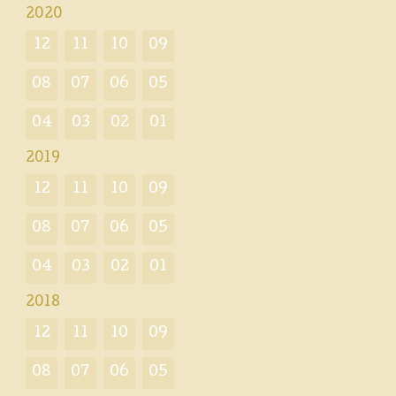
2020
12
11
10
09
08
07
06
05
04
03
02
01
2019
12
11
10
09
08
07
06
05
04
03
02
01
2018
12
11
10
09
08
07
06
05