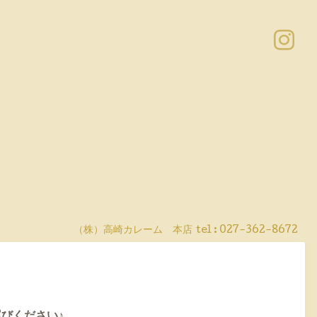
（株）高崎カレーム 本店
tel :
027-362-8672
運びください♪