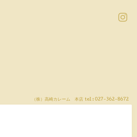
（株）高崎カレーム 本店
tel :
027-362-8672