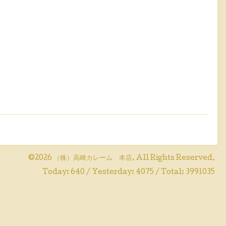
©2026
（株）高崎カレーム 本店
. All Rights Reserved.
Today:
640
/ Yesterday:
4075
/ Total:
3991035