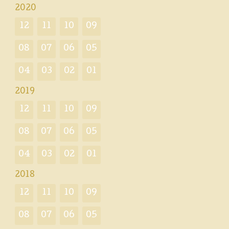
2020
12
11
10
09
08
07
06
05
04
03
02
01
2019
12
11
10
09
08
07
06
05
04
03
02
01
2018
12
11
10
09
08
07
06
05