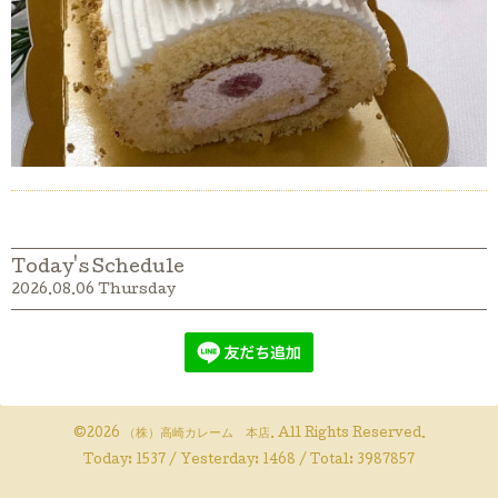
Today's Schedule
2026.08.06 Thursday
©2026
（株）高崎カレーム 本店
. All Rights Reserved.
Today:
1537
/ Yesterday:
1468
/ Total:
3987857