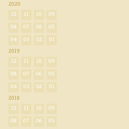
2020
12
11
10
09
08
07
06
05
04
03
02
01
2019
12
11
10
09
08
07
06
05
04
03
02
01
2018
12
11
10
09
08
07
06
05