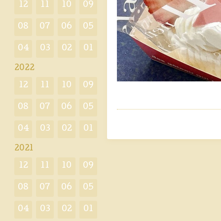
12
11
10
09
08
07
06
05
04
03
02
01
2022
12
11
10
09
08
07
06
05
04
03
02
01
2021
12
11
10
09
08
07
06
05
04
03
02
01