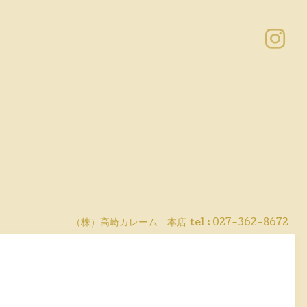
（株）高崎カレーム 本店
tel :
027-362-8672