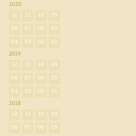
2020
12
11
10
09
08
07
06
05
04
03
02
01
2019
12
11
10
09
08
07
06
05
04
03
02
01
2018
12
11
10
09
08
07
06
05