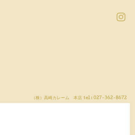
（株）高崎カレーム 本店
tel :
027-362-8672