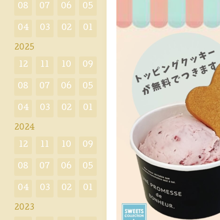
08
07
06
05
04
03
02
01
2025
12
11
10
09
08
07
06
05
04
03
02
01
2024
12
11
10
09
08
07
06
05
04
03
02
01
2023