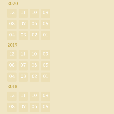
2020
12
11
10
09
08
07
06
05
04
03
02
01
2019
12
11
10
09
08
07
06
05
04
03
02
01
2018
12
11
10
09
08
07
06
05