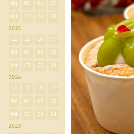
08
07
06
05
04
03
02
01
2025
12
11
10
09
08
07
06
05
04
03
02
01
2024
12
11
10
09
08
07
06
05
04
03
02
01
2023