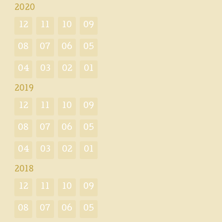
2020
12
11
10
09
08
07
06
05
04
03
02
01
2019
12
11
10
09
08
07
06
05
04
03
02
01
2018
12
11
10
09
08
07
06
05