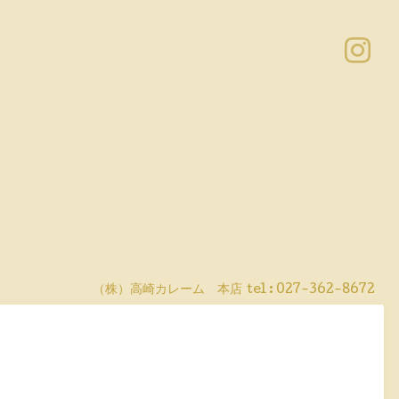
（株）高崎カレーム 本店
tel :
027-362-8672