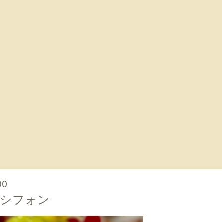
00
生シフォン