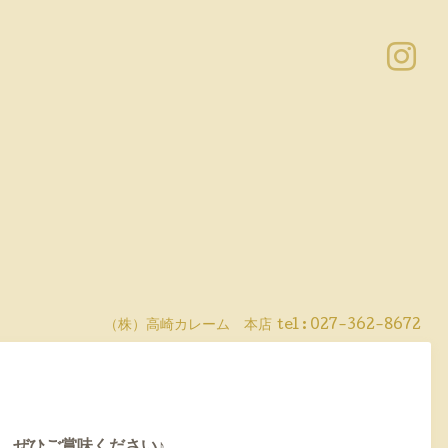
（株）高崎カレーム 本店
tel :
027-362-8672
。ぜひご賞味ください♪