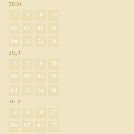
2020
12
11
10
09
08
07
06
05
04
03
02
01
2019
12
11
10
09
08
07
06
05
04
03
02
01
2018
12
11
10
09
08
07
06
05