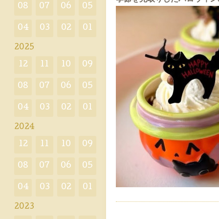
08
07
06
05
04
03
02
01
2025
12
11
10
09
08
07
06
05
04
03
02
01
2024
12
11
10
09
08
07
06
05
04
03
02
01
2023