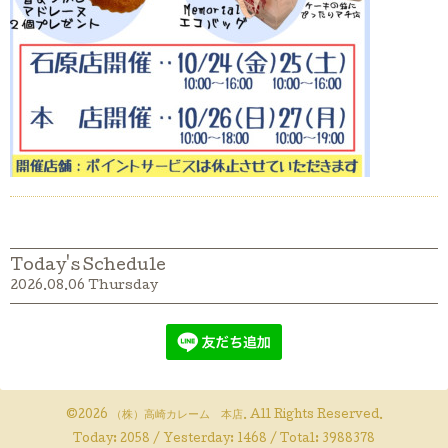
Today's Schedule
2026.08.06 Thursday
©2026
（株）高崎カレーム 本店
. All Rights Reserved.
Today:
2058
/ Yesterday:
1468
/ Total:
3988378