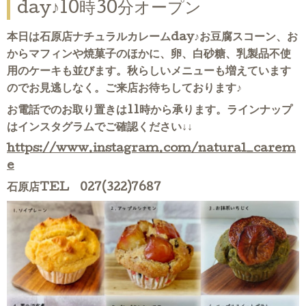
day♪10時30分オープン
本日は石原店ナチュラルカレームday♪お豆腐スコーン、お
からマフィンや焼菓子のほかに、卵、白砂糖、乳製品不使
用のケーキも並びます。秋らしいメニューも増えています
のでお見逃しなく。ご来店お待ちしております♪
お電話でのお取り置きは11時から承ります。ラインナップ
はインスタグラムでご確認ください↓↓
https://www.instagram.com/natural_carem
e
石原店TEL 027(322)7687