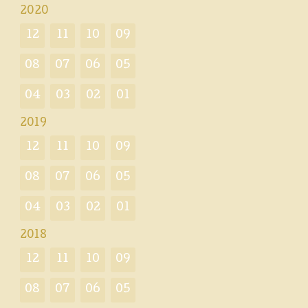
2020
12
11
10
09
08
07
06
05
04
03
02
01
2019
12
11
10
09
08
07
06
05
04
03
02
01
2018
12
11
10
09
08
07
06
05