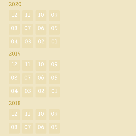
2020
12
11
10
09
08
07
06
05
04
03
02
01
2019
12
11
10
09
08
07
06
05
04
03
02
01
2018
12
11
10
09
08
07
06
05