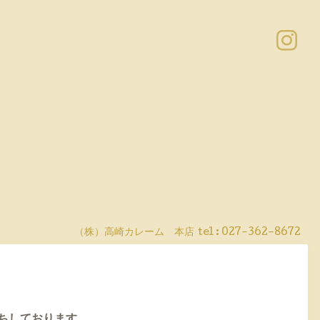
（株）高崎カレーム 本店
tel :
027-362-8672
ちして
おります。