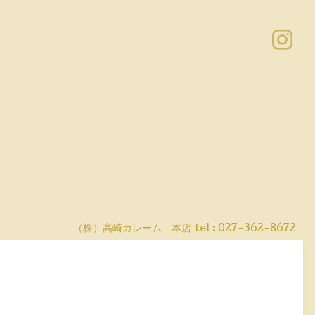
（株）高崎カレーム 本店
tel :
027-362-8672