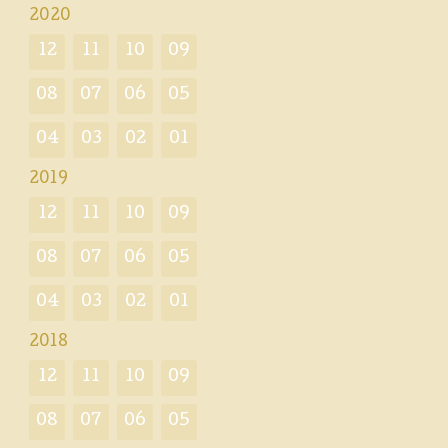
2020
12
11
10
09
08
07
06
05
04
03
02
01
2019
12
11
10
09
08
07
06
05
04
03
02
01
2018
12
11
10
09
08
07
06
05