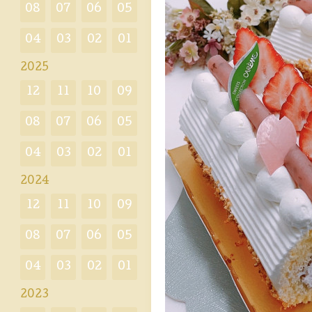
08
07
06
05
04
03
02
01
2025
12
11
10
09
08
07
06
05
04
03
02
01
2024
12
11
10
09
08
07
06
05
04
03
02
01
2023