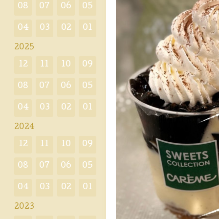
08
07
06
05
04
03
02
01
2025
12
11
10
09
08
07
06
05
04
03
02
01
2024
12
11
10
09
08
07
06
05
04
03
02
01
2023