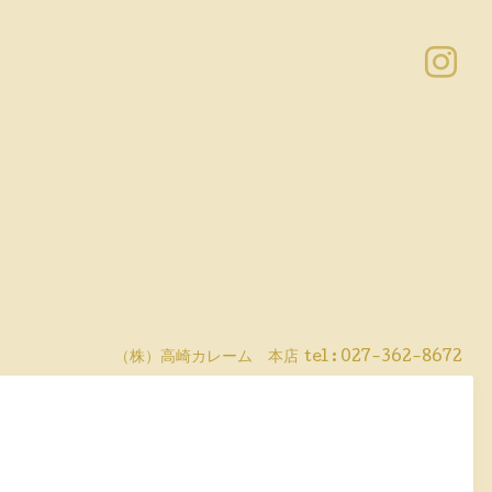
（株）高崎カレーム 本店
tel :
027-362-8672