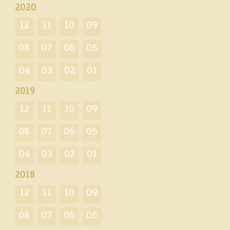
2020
12
11
10
09
08
07
06
05
04
03
02
01
2019
12
11
10
09
08
07
06
05
04
03
02
01
2018
12
11
10
09
08
07
06
05