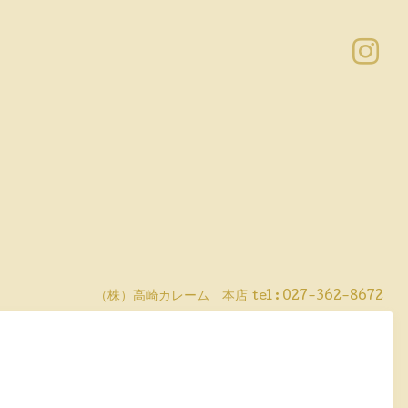
（株）高崎カレーム 本店
tel :
027-362-8672