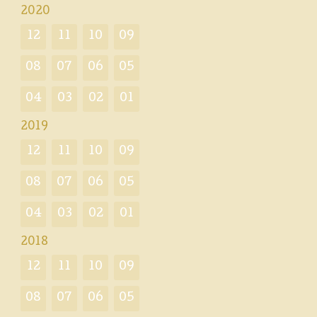
2020
12
11
10
09
08
07
06
05
04
03
02
01
2019
12
11
10
09
08
07
06
05
04
03
02
01
2018
12
11
10
09
08
07
06
05