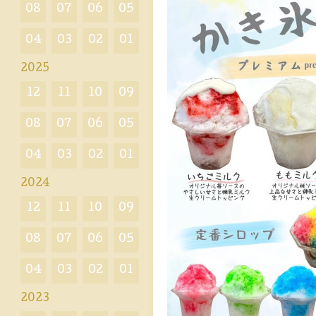
08
07
06
05
04
03
02
01
2025
12
11
10
09
08
07
06
05
04
03
02
01
2024
12
11
10
09
08
07
06
05
04
03
02
01
2023